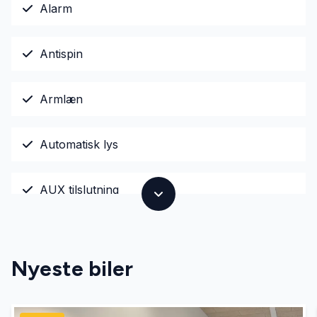
Alarm
Antispin
Armlæn
Automatisk lys
AUX tilslutning
Dual zone klimaanlæg
Nyeste biler
El-ruder x4