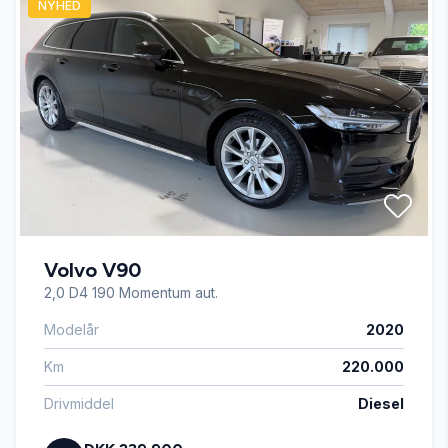
NYHED
El-spejle med varme
Fartpilot
Fjernbetjent centrallås
Højdejusterbart førersæde
Volvo V90
Imiteret læder
2,0 D4 190 Momentum aut.
Modelår
2020
Infocenter
Km
220.000
Isofix
Drivmiddel
Diesel