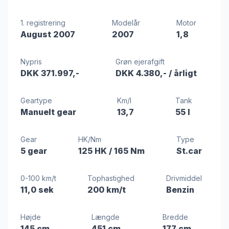
1. registrering
Modelår
Motor
August 2007
2007
1,8
Nypris
Grøn ejerafgift
DKK 371.997,-
DKK 4.380,-
/ årligt
Geartype
Km/l
Tank
Manuelt gear
13,7
55 l
Gear
HK/Nm
Type
5 gear
125 HK
/ 165 Nm
St.car
0-100 km/t
Tophastighed
Drivmiddel
11,0 sek
200 km/t
Benzin
Højde
Længde
Bredde
145 cm
451 cm
177 cm