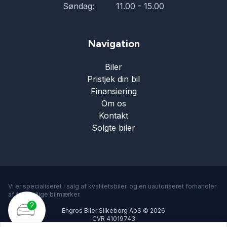
Søndag:
11.00 - 15.00
Navigation
Biler
Pristjek din bil
Finansiering
Om os
Kontakt
Solgte biler
Vi er specialiseret i salg af kvalitetsbiler, og en uautoriseret forhandler
af forskellige bilmærker.
Engros Biler Silkeborg ApS © 2026
CVR 41019743
Cookie- og privatlivspolitik