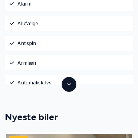
Alarm
Alufælge
Antispin
Armlæn
Automatisk lys
Dual zone klimaanlæg
Nyeste biler
Dæktryksystem