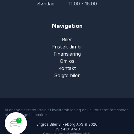
Søndag:
11.00 - 15.00
Navigation
Biler
Pristjek din bil
Finansiering
Om os
Kontakt
Solgte biler
Vi er specialiseret i salg af kvalitetsbiler, og en uautoriseret forhandler
af forskellige bilmærker.
Engros Biler Silkeborg ApS © 2026
CVR 41019743
Cookie- og privatlivspolitik