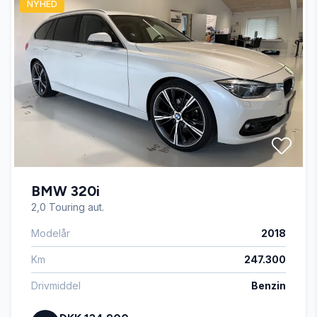
NYHED
El-ruder x4
El-spejle med varme
Fjernbetjent centrallås
Højdejusterbare forsæder
BMW 320i
Infocenter
2,0 Touring aut.
Modelår
2018
Isofix
Km
247.300
Læderrat
Drivmiddel
Benzin