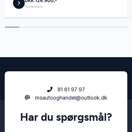
DKK 124.900,-
Service OK
Kontantpris
Servostyring
Splitbagsæder
Startspærre
Stofsæder
81 61 97 97
msautooghandel@outlook.dk
Har du spørgsmål?