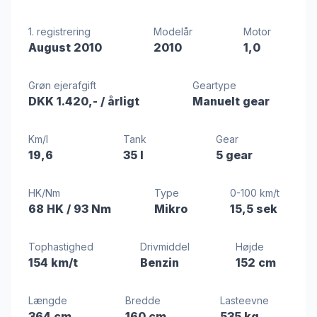
1. registrering
Modelår
Motor
August 2010
2010
1,0
Grøn ejerafgift
Geartype
DKK 1.420,-
/ årligt
Manuelt gear
Km/l
Tank
Gear
19,6
35 l
5 gear
HK/Nm
Type
0-100 km/t
68 HK
/ 93 Nm
Mikro
15,5 sek
Tophastighed
Drivmiddel
Højde
154 km/t
Benzin
152 cm
Længde
Bredde
Lasteevne
364 cm
160 cm
535 kg