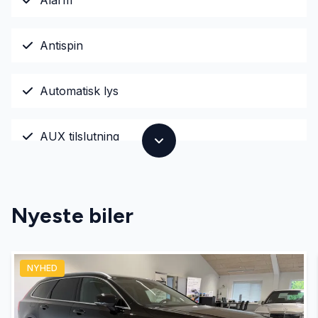
Antispin
Automatisk lys
AUX tilslutning
Bluetooth
Nyeste biler
DAB radio
NYHED
El-ruder x4
El-spejle