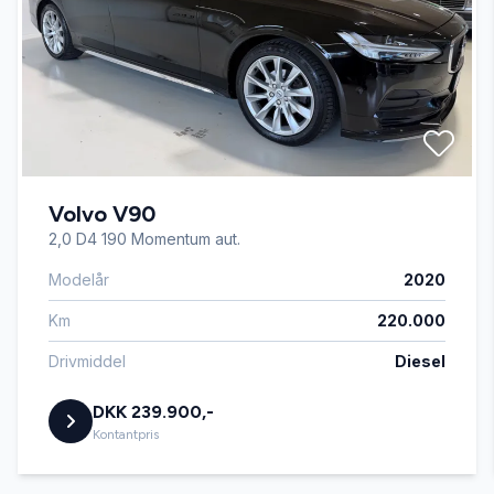
Fjernbetjent centrallås
Højdejusterbart førersæde
Volvo V90
Isofix
2,0 D4 190 Momentum aut.
Modelår
2020
Kørecomputer
Km
220.000
Læderrat
Drivmiddel
Diesel
DKK 239.900,-
Musikstreaming via bluetooth
Kontantpris
Navigation