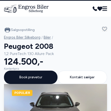
Salgsopstilling
Engros Biler Silkeborg
/
Biler
/
Peugeot 2008
1,2 PureTech 130 Allure Pack
124.500,-
Kontantpris
Book prøvetur
Kontakt sælger
POPULÆR