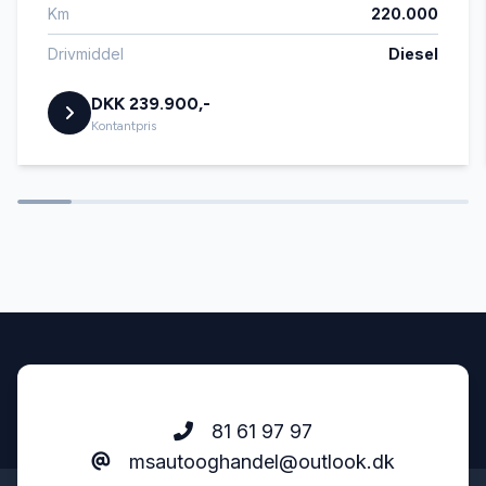
Km
220.000
digitalt cockpit
Drivmiddel
Diesel
DKK 239.900,-
dæktryksmåler
Kontantpris
el-klapbare sidespejle med varme
elektrisk parkeringsbremse
ESP
fjernbetjent centrallås
81 61 97 97
msautooghandel@outlook.dk
fuld LED forlygter