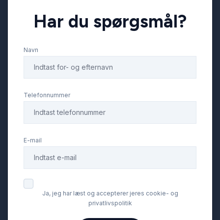
Har du spørgsmål?
fuldautomatisk klimaanlæg
Navn
højdejusterbare forsæder
håndfri til mobil
Telefonnummer
ISOFIX
E-mail
keyless go
kørecomputer
Ja, jeg har læst og accepterer jeres cookie- og
privatlivspolitik
LED baglygter