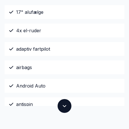
17" alufælge
4x el-ruder
adaptiv fartpilot
airbags
Android Auto
antispin
Apple CarPlay