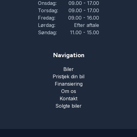
Onsdag:
09.00 - 17.00
Torsdag:
09.00 - 17.00
parkeringssensor (bag)
Fredag:
09.00 - 16.00
Lørdag:
Efter aftale
parkeringssensor (for)
Søndag:
11.00 - 15.00
Regnsensor
Navigation
Biler
skiltegenkendelse
Pristjek din bil
Finansiering
sportssæder
Om os
Kontakt
Solgte biler
sædevarme
tagræling