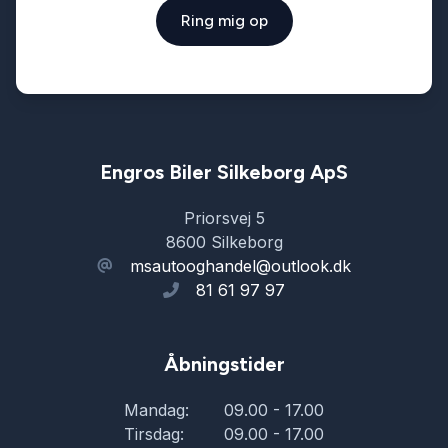
Ring mig op
LED kørelys
læderrat
multifunktionsrat
Engros Biler Silkeborg ApS
Priorsvej 5
musikstreaming via Bluetooth
8600 Silkeborg
msautooghandel@outlook.dk
81 61 97 97
mørk loftbeklædning
mørktonede ruder bag
Åbningstider
Mandag:
09.00 - 17.00
navigation
Tirsdag:
09.00 - 17.00