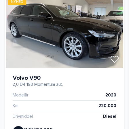
NYHED
Højdejusterbart førersæde
Kørecomputer
Læderrat
Stofsæder
Volvo V90
Sædevarme
2,0 D4 190 Momentum aut.
Modelår
2020
Tågelygter
Km
220.000
USB tilslutning
Drivmiddel
Diesel