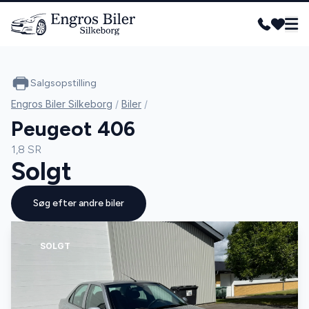
Salgsopstilling
Engros Biler Silkeborg
/
Biler
/
Peugeot 406
1,8 SR
Solgt
Søg efter andre biler
SOLGT