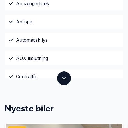
Anhængertræk
Antispin
Automatisk lys
AUX tilslutning
Centrallås
El-ruder
Nyeste biler
El-spejle