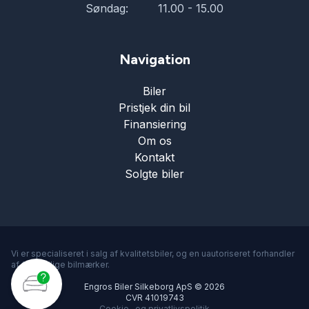
Søndag:
11.00 - 15.00
Navigation
Biler
Pristjek din bil
Finansiering
Om os
Kontakt
Solgte biler
Vi er specialiseret i salg af kvalitetsbiler, og en uautoriseret forhandler
af forskellige bilmærker.
Engros Biler Silkeborg ApS © 2026
CVR 41019743
Cookie- og privatlivspolitik