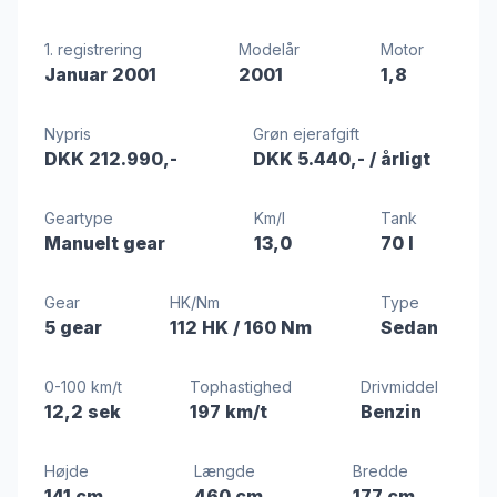
1. registrering
Modelår
Motor
Januar 2001
2001
1,8
Nypris
Grøn ejerafgift
DKK 212.990,-
DKK 5.440,-
/ årligt
Geartype
Km/l
Tank
Manuelt gear
13,0
70 l
Gear
HK/Nm
Type
5 gear
112 HK
/ 160 Nm
Sedan
0-100 km/t
Tophastighed
Drivmiddel
12,2 sek
197 km/t
Benzin
Højde
Længde
Bredde
141 cm
460 cm
177 cm