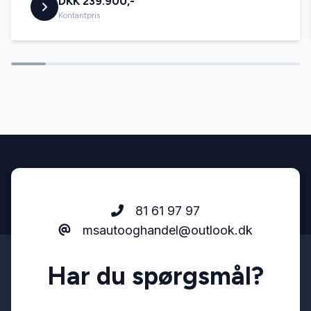
DKK 239.900,-
Kontantpris
81 61 97 97
msautooghandel@outlook.dk
Har du spørgsmål?