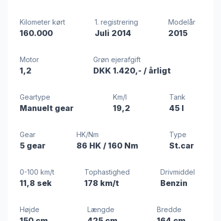
Kilometer kørt
1. registrering
Modelår
160.000
Juli 2014
2015
Motor
Grøn ejerafgift
1,2
DKK 1.420,-
/ årligt
Geartype
Km/l
Tank
Manuelt gear
19,2
45 l
Gear
HK/Nm
Type
5 gear
86 HK
/ 160 Nm
St.car
0-100 km/t
Tophastighed
Drivmiddel
11,8 sek
178 km/t
Benzin
Højde
Længde
Bredde
150 cm
425 cm
164 cm