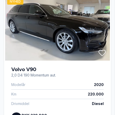
NYHED
Automatisk lys
AUX tilslutning
Dæktryksystem
El-ruder
Volvo V90
El-spejle med varme
2,0 D4 190 Momentum aut.
Modelår
2020
Fartpilot
Km
220.000
Fjernbetjent centrallås
Drivmiddel
Diesel