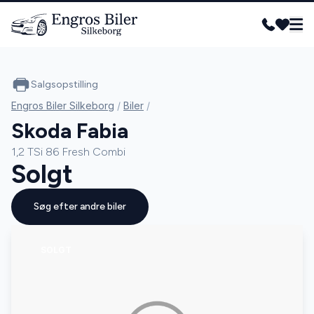
Salgsopstilling
Engros Biler Silkeborg
/
Biler
/
Skoda Fabia
1,2 TSi 86 Fresh Combi
Solgt
Søg efter andre biler
SOLGT