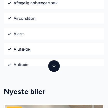
Aftagelig anhængertræk
Aircondition
Alarm
Alufælge
Antispin
Armlæn
Nyeste biler
Auto nedblændelig bakspejl