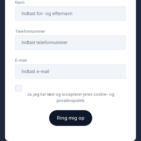
Navn
Splitbagsæder
Startspærre
Telefonnummer
Stofsæder
E-mail
Sædevarme
Tonede ruder
Ja, jeg har læst og accepterer jeres cookie- og
privatlivspolitik
Tågelygter
Ring mig op