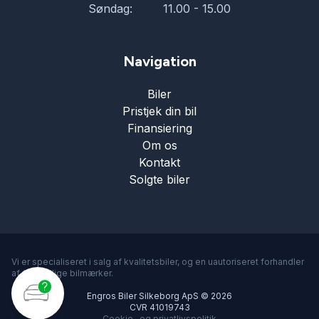
Søndag:
11.00 - 15.00
Navigation
Biler
Pristjek din bil
Finansiering
Om os
Kontakt
Solgte biler
Vi er specialiseret i salg af kvalitetsbiler, og en uautoriseret forhandler
af forskellige bilmærker.
Engros Biler Silkeborg ApS © 2026
CVR 41019743
Cookie- og privatlivspolitik