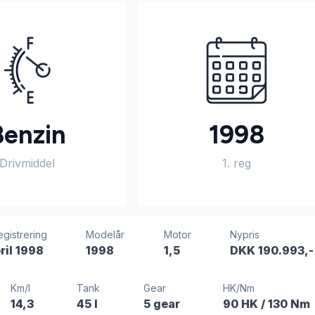
Benzin
1998
Drivmiddel
1. reg
registrering
Modelår
Motor
Nypris
ril 1998
1998
1,5
DKK 190.993,-
Km/l
Tank
Gear
HK/Nm
14,3
45 l
5 gear
90 HK
/ 130 Nm