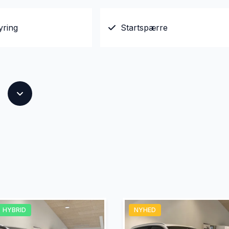
yring
Startspærre
HYBRID
NYHED