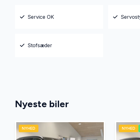
Service OK
Servost
Stofsæder
Nyeste biler
NYHED
NYHED