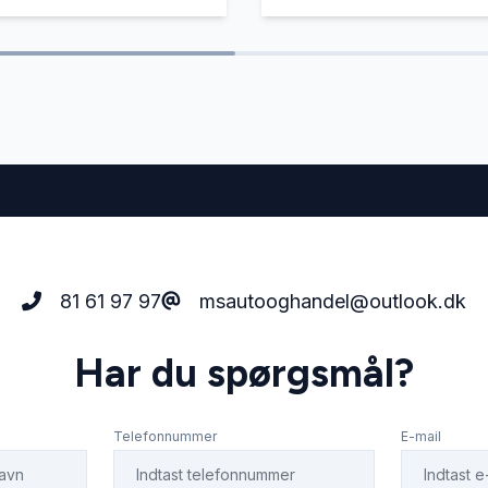
81 61 97 97
msautooghandel@outlook.dk
Har du spørgsmål?
Telefonnummer
E-mail