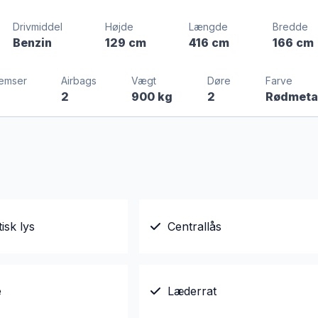
Drivmiddel
Højde
Længde
Bredde
Benzin
129 cm
416 cm
166 cm
emser
Airbags
Vægt
Døre
Farve
2
900 kg
2
Rødmeta
isk lys
Centrallås
e
Læderrat