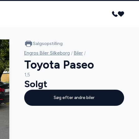
Salgsopstilling
Engros Biler Silkeborg
/
Biler
/
Toyota Paseo
1,5
Solgt
Søg efter andre biler