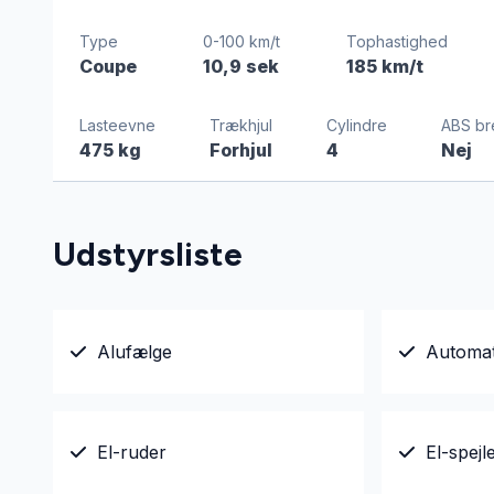
Type
0-100 km/t
Tophastighed
Coupe
10,9 sek
185 km/t
Lasteevne
Trækhjul
Cylindre
ABS br
475 kg
Forhjul
4
Nej
Udstyrsliste
Alufælge
Automat
El-ruder
El-spejl