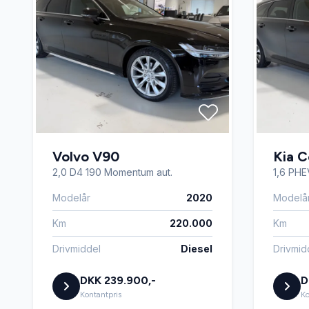
Volvo V90
Kia 
2,0 D4 190 Momentum aut.
1,6 PH
Modelår
2020
Modelå
Km
220.000
Km
Drivmiddel
Diesel
Drivmid
DKK 239.900,-
D
Kontantpris
Ko