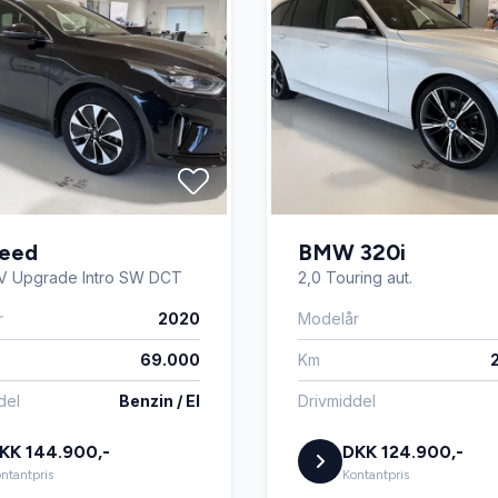
Ceed
BMW 320i
EV Upgrade Intro SW DCT
2,0 Touring aut.
r
2020
Modelår
69.000
Km
del
Benzin / El
Drivmiddel
KK 144.900,-
DKK 124.900,-
ntantpris
Kontantpris