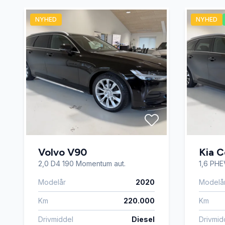
NYHED
NYHED
Volvo V90
Kia 
2,0 D4 190 Momentum aut.
1,6 PH
Modelår
2020
Modelå
Km
220.000
Km
Drivmiddel
Diesel
Drivmid