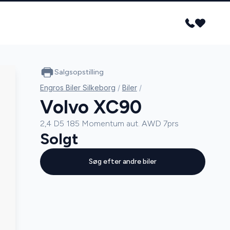
Salgsopstilling
Engros Biler Silkeborg
/
Biler
/
Volvo XC90
2,4 D5 185 Momentum aut. AWD 7prs
Solgt
Søg efter andre biler