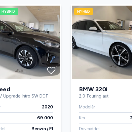
HYBRID
NYHED
Ceed
BMW 320i
EV Upgrade Intro SW DCT
2,0 Touring aut.
r
2020
Modelår
69.000
Km
del
Benzin / El
Drivmiddel