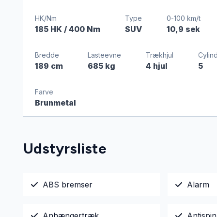
HK/Nm
Type
0-100 km/t
185 HK
/ 400 Nm
SUV
10,9 sek
Bredde
Lasteevne
Trækhjul
Cylin
189 cm
685 kg
4 hjul
5
Farve
Brunmetal
Udstyrsliste
ABS bremser
Alarm
Anhængertræk
Antispin