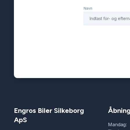
Navn
Engros Biler Silkeborg
Åbning
ApS
Mandag: