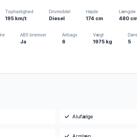
Tophastighed
Drivmiddel
Højde
Længde
195 km/t
Diesel
174 cm
480 c
dre
ABS bremser
Airbags
Vægt
Dør
Ja
6
1975 kg
5
Alufælge
Armlæn