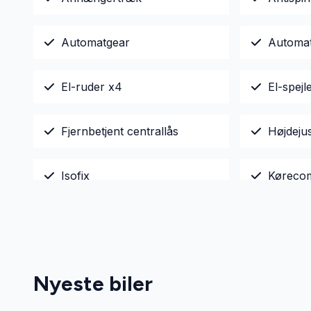
Automatgear
Automat
El-ruder x4
El-spej
Fjernbetjent centrallås
Højdeju
Isofix
Køreco
Lædersæder
Parkeri
Servostyring
Splitba
Nyeste biler
Sædevarme
Tagræli