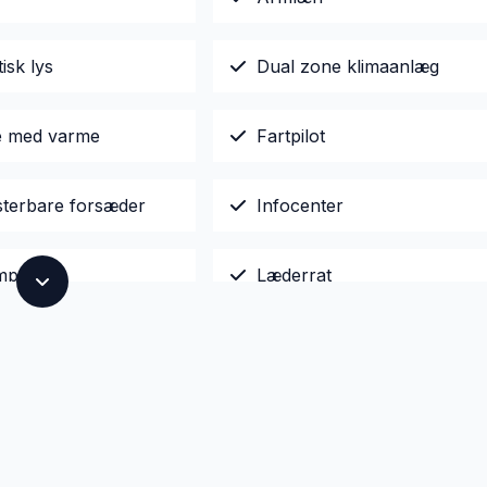
isk lys
Dual zone klimaanlæg
le med varme
Fartpilot
sterbare forsæder
Infocenter
mputer
Læderrat
ngssensor bagved
Service OK
gsæder
Startspærre
ng
Tågelygter