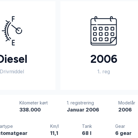
Diesel
2006
Drivmiddel
1. reg
Kilometer kørt
1. registrering
Modelår
s
338.000
Januar 2006
2006
artype
Km/l
Tank
Gear
tomatgear
11,1
68 l
6 gear